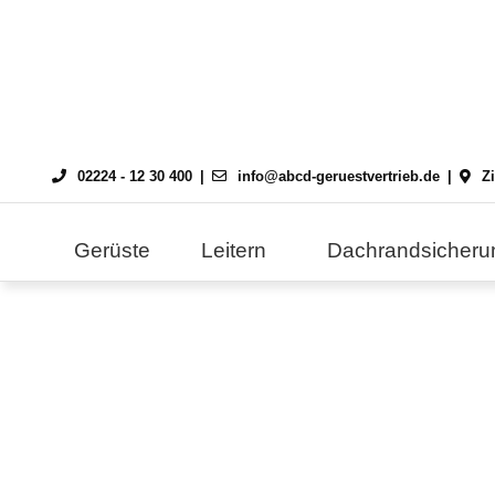
Skip
to
content
02224 - 12 30 400
info@abcd-geruestvertrieb.de
Z
Gerüste
Leitern
Dachrandsicheru