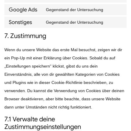
service
to
Google Ads
paypal
Gegenstand der Untersuchung
Consent
service
Sonstiges
to
Gegenstand der Untersuchung
google-
Consent
service
adsense
7. Zustimmung
to
google-
service
ads
Wenn du unsere Website das erste Mal besuchst, zeigen wir dir
sonstiges
ein Pop-Up mit einer Erklärung über Cookies. Sobald du auf
„Einstellungen speichern“ klickst, gibst du uns dein
Einverständnis, alle von dir gewählten Kategorien von Cookies
und Plugins wie in dieser Cookie-Richtlinie beschrieben, zu
verwenden. Du kannst die Verwendung von Cookies über deinen
Browser deaktivieren, aber bitte beachte, dass unsere Website
dann unter Umständen nicht richtig funktioniert.
7.1 Verwalte deine
Zustimmungseinstellungen