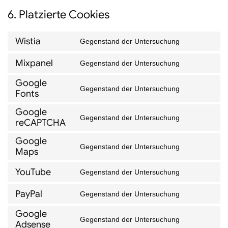
6. Platzierte Cookies
Wistia
Gegenstand der Untersuchung
Consent
Mixpanel
to
Gegenstand der Untersuchung
Consent
service
Google
to
Gegenstand der Untersuchung
wistia
Fonts
Consent
service
to
Google
mixpanel
Gegenstand der Untersuchung
reCAPTCHA
service
Consent
google-
to
Google
Gegenstand der Untersuchung
Maps
fonts
service
Consent
google-
to
YouTube
Gegenstand der Untersuchung
Consent
recaptcha
service
PayPal
to
Gegenstand der Untersuchung
google-
Consent
service
maps
Google
to
Gegenstand der Untersuchung
youtube
Adsense
Consent