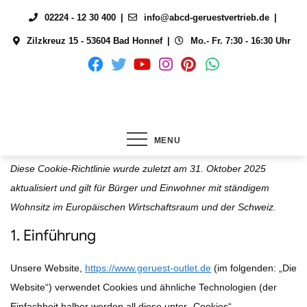
Skip
02224 - 12 30 400
info@abcd-geruestvertrieb.de
to
Zilzkreuz 15 - 53604 Bad Honnef
Mo.- Fr. 7:30 - 16:30 Uhr
content
MENU
Diese Cookie-Richtlinie wurde zuletzt am 31. Oktober 2025
aktualisiert und gilt für Bürger und Einwohner mit ständigem
Wohnsitz im Europäischen Wirtschaftsraum und der Schweiz.
1. Einführung
Unsere Website,
https://www.geruest-outlet.de
(im folgenden: „Die
Website“) verwendet Cookies und ähnliche Technologien (der
Einfachheit halber werden all diese unter „Cookies“