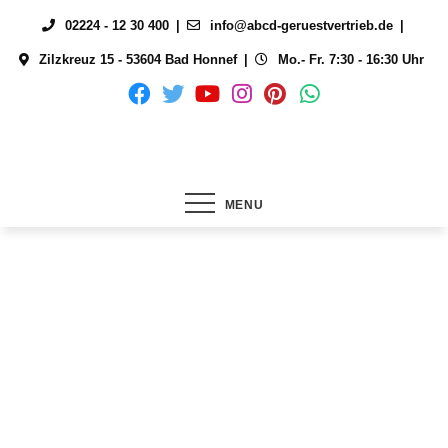
Skip
02224 - 12 30 400
info@abcd-geruestvertrieb.de
to
Zilzkreuz 15 - 53604 Bad Honnef
Mo.- Fr. 7:30 - 16:30 Uhr
content
MENU