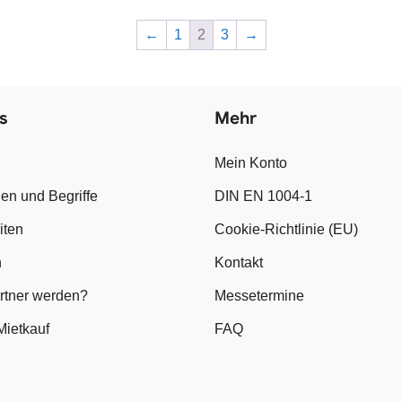
←
1
2
3
→
s
Mehr
Mein Konto
en und Begriffe
DIN EN 1004-1
iten
Cookie-Richtlinie (EU)
n
Kontakt
artner werden?
Messetermine
Mietkauf
FAQ