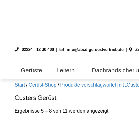
Skip
to
content
02224 - 12 30 400
info@abcd-geruestvertrieb.de
Z
Gerüste
Leitern
Dachrandsicheru
Start
/
Gerüst-Shop
/
Produkte verschlagwortet mit „Custe
Custers Gerüst
Ergebnisse 5 – 8 von 11 werden angezeigt