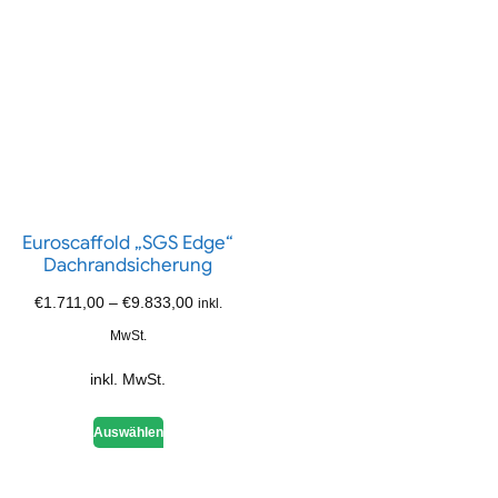
Euroscaffold „SGS Edge“
Dachrandsicherung
€
1.711,00
–
€
9.833,00
inkl.
MwSt.
inkl. MwSt.
Auswählen