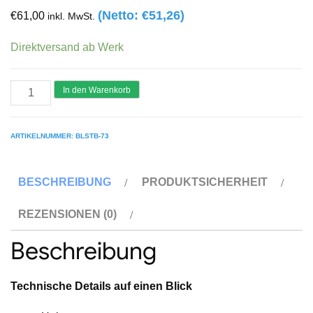
(Netto:
€
51,26
)
€
61,00
inkl. MwSt.
Direktversand ab Werk
Blizzard
In den Warenkorb
Gerüstsysteme
Bordbrett
ARTIKELNUMMER:
BLSTB-73
für
die
BESCHREIBUNG
PRODUKTSICHERHEIT
Stirnseite
0,73
REZENSIONEN (0)
m
Beschreibung
x
0,15
m
Technische Details auf einen Blick
Menge