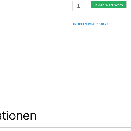
GÜNZBURGER
In den Warenkorb
Hubrollen
Montagetritt
ARTIKELNUMMER:
50077
starr
Menge
ationen