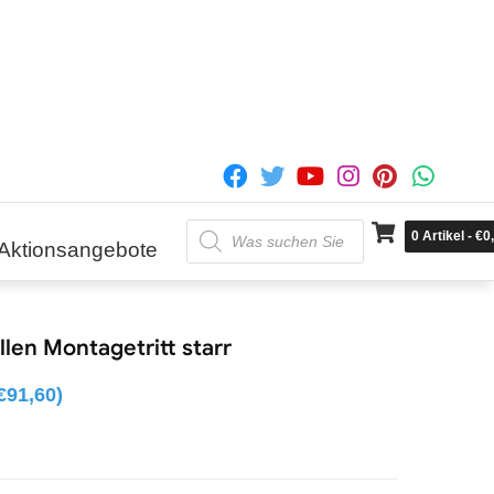
Products
0
Artikel
-
€
0
search
Aktionsangebote
n Montagetritt starr
€
91,60
)