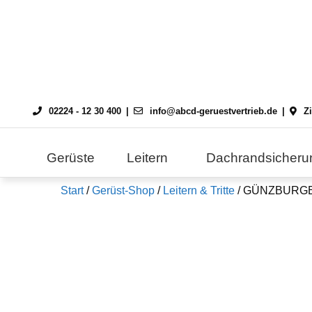
Skip
to
content
02224 - 12 30 400
info@abcd-geruestvertrieb.de
Z
Gerüste
Leitern
Dachrandsicheru
Start
/
Gerüst-Shop
/
Leitern & Tritte
/ GÜNZBURGER H