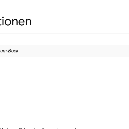
tionen
nium-Bock