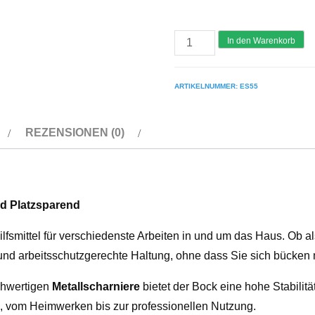
AC
In den Warenkorb
Steigtechnik
Aluminium
ARTIKELNUMMER:
ES55
Klappbock
mit
REZENSIONEN (0)
Holzauflage
Menge
nd Platzsparend
lfsmittel für verschiedenste Arbeiten in und um das Haus. Ob a
und arbeitsschutzgerechte Haltung, ohne dass Sie sich bücken
chwertigen
Metallscharniere
bietet der Bock eine hohe Stabilitä
en, vom Heimwerken bis zur professionellen Nutzung.