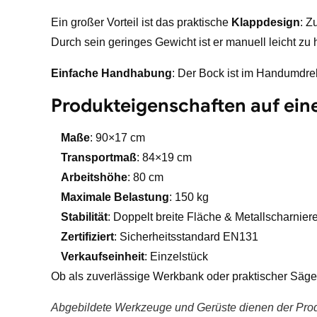
Ein großer Vorteil ist das praktische
Klappdesign
: Z
Durch sein geringes Gewicht ist er manuell leicht 
Einfache Handhabung
: Der Bock ist im Handumdreh
Produkteigenschaften auf eine
Maße
: 90×17 cm
Transportmaß
: 84×19 cm
Arbeitshöhe
: 80 cm
Maximale Belastung
: 150 kg
Stabilität
: Doppelt breite Fläche & Metallscharnier
Zertifiziert
: Sicherheitsstandard EN131
Verkaufseinheit
: Einzelstück
Ob als zuverlässige Werkbank oder praktischer Sägebo
Abgebildete Werkzeuge und Gerüste dienen der Produ