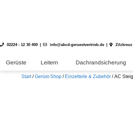
Skip
to
content
02224 - 12 30 400
info@abcd-geruestvertrieb.de
Zilzkreuz
Gerüste
Leitern
Dachrandsicherung
Start
/
Gerüst-Shop
/
Einzelteile & Zubehör
/ AC Stei