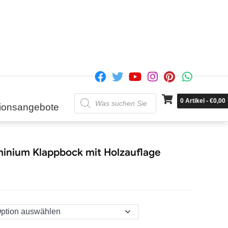
Products
0
Artikel
-
€
0,00
search
ionsangebote
minium Klappbock mit Holzauflage
.