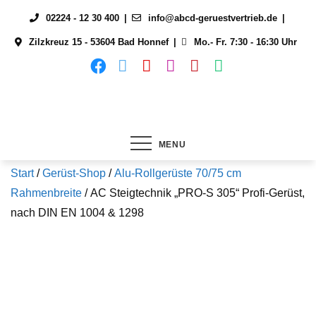
Skip
02224 - 12 30 400
info@abcd-geruestvertrieb.de
to
Zilzkreuz 15 - 53604 Bad Honnef
Mo.- Fr. 7:30 - 16:30 Uhr
content
MENU
Start
/
Gerüst-Shop
/
Alu-Rollgerüste 70/75 cm
Rahmenbreite
/ AC Steigtechnik „PRO-S 305“ Profi-Gerüst,
nach DIN EN 1004 & 1298