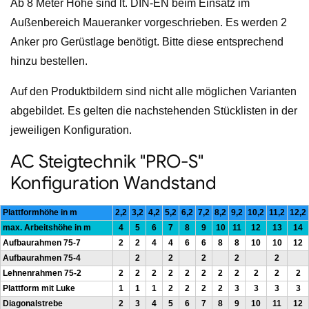
Ab 8 Meter Höhe sind lt. DIN-EN beim Einsatz im
Außenbereich Maueranker vorgeschrieben. Es werden 2
Anker pro Gerüstlage benötigt. Bitte diese entsprechend
hinzu bestellen.
Auf den Produktbildern sind nicht alle möglichen Varianten
abgebildet. Es gelten die nachstehenden Stücklisten in der
jeweiligen Konfiguration.
AC Steigtechnik "PRO-S"
Konfiguration Wandstand
Plattformhöhe in m
2,2
3,2
4,2
5,2
6,2
7,2
8,2
9,2
10,2
11,2
12,2
max. Arbeitshöhe in m
4
5
6
7
8
9
10
11
12
13
14
Aufbaurahmen 75-7
2
2
4
4
6
6
8
8
10
10
12
Aufbaurahmen 75-4
2
2
2
2
2
Lehnenrahmen 75-2
2
2
2
2
2
2
2
2
2
2
2
Plattform mit Luke
1
1
1
2
2
2
2
3
3
3
3
Diagonalstrebe
2
3
4
5
6
7
8
9
10
11
12