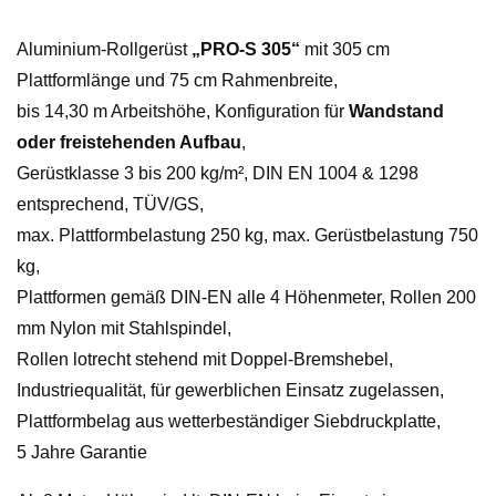
&
1298
Aluminium-Rollgerüst
„PRO-S 305“
mit 305 cm
Menge
Plattformlänge und 75 cm Rahmenbreite,
bis 14,30 m Arbeitshöhe, Konfiguration für
Wandstand
oder freistehenden Aufbau
,
Gerüstklasse 3 bis 200 kg/m², DIN EN 1004 & 1298
entsprechend, TÜV/GS,
max. Plattformbelastung 250 kg, max. Gerüstbelastung 750
kg,
Plattformen gemäß DIN-EN alle 4 Höhenmeter, Rollen 200
mm Nylon mit Stahlspindel,
Rollen lotrecht stehend mit Doppel-Bremshebel,
Industriequalität, für gewerblichen Einsatz zugelassen,
Plattformbelag aus wetterbeständiger Siebdruckplatte,
5 Jahre Garantie