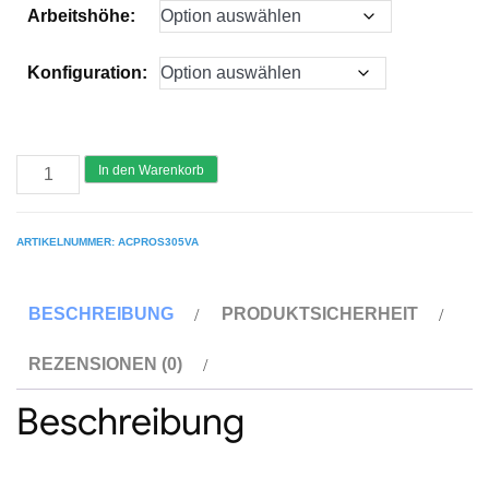
Arbeitshöhe:
Konfiguration:
AC
In den Warenkorb
Steigtechnik
"PRO-
ARTIKELNUMMER:
ACPROS305VA
S
305"
BESCHREIBUNG
PRODUKTSICHERHEIT
Profi-
Gerüst,
REZENSIONEN (0)
nach
Beschreibung
DIN
EN
1004