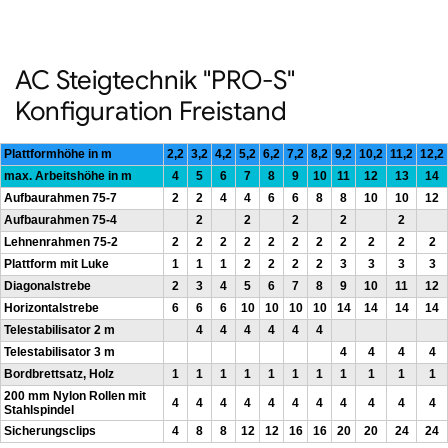
AC Steigtechnik "PRO-S"
Konfiguration Freistand
Plattformhöhe in m
2,2
3,2
4,2
5,2
6,2
7,2
8,2
9,2
10,2
11,2
12,2
max. Arbeitshöhe in m
4
5
6
7
8
9
10
11
12
13
14
Aufbaurahmen 75-7
2
2
4
4
6
6
8
8
10
10
12
Aufbaurahmen 75-4
2
2
2
2
2
Lehnenrahmen 75-2
2
2
2
2
2
2
2
2
2
2
2
Plattform mit Luke
1
1
1
2
2
2
2
3
3
3
3
Diagonalstrebe
2
3
4
5
6
7
8
9
10
11
12
Horizontalstrebe
6
6
6
10
10
10
10
14
14
14
14
Telestabilisator 2 m
4
4
4
4
4
4
Telestabilisator 3 m
4
4
4
4
Bordbrettsatz, Holz
1
1
1
1
1
1
1
1
1
1
1
200 mm Nylon Rollen mit
4
4
4
4
4
4
4
4
4
4
4
Stahlspindel
Sicherungsclips
4
8
8
12
12
16
16
20
20
24
24