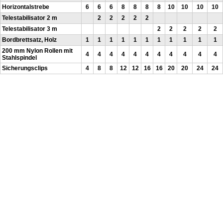
Horizontalstrebe
6
6
6
8
8
8
8
10
10
10
10
Telestabilisator 2 m
2
2
2
2
2
Telestabilisator 3 m
2
2
2
2
2
Bordbrettsatz, Holz
1
1
1
1
1
1
1
1
1
1
1
200 mm Nylon Rollen mit
4
4
4
4
4
4
4
4
4
4
4
Stahlspindel
Sicherungsclips
4
8
8
12
12
16
16
20
20
24
24