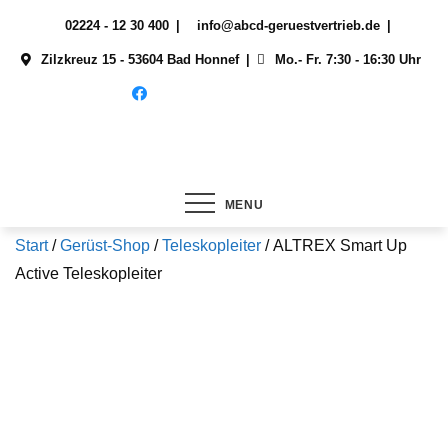
Skip
02224 - 12 30 400
info@abcd-geruestvertrieb.de
to
Zilzkreuz 15 - 53604 Bad Honnef
Mo.- Fr. 7:30 - 16:30 Uhr
content
MENU
Start
/
Gerüst-Shop
/
Teleskopleiter
/ ALTREX Smart Up
Active Teleskopleiter