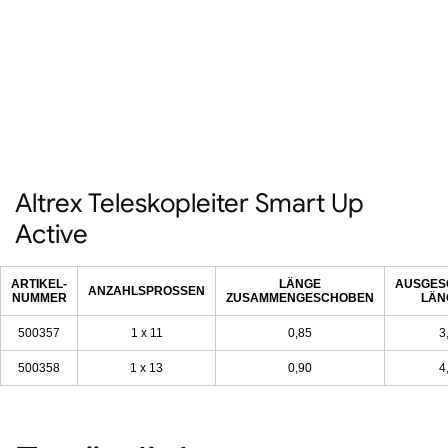
Altrex Teleskopleiter Smart Up
Active
ARTIKEL-
LÄNGE
AUSGES
ANZAHLSPROSSEN
NUMMER
ZUSAMMENGESCHOBEN
LÄN
500357
1 x 11
0,85
3
500358
1 x 13
0,90
4