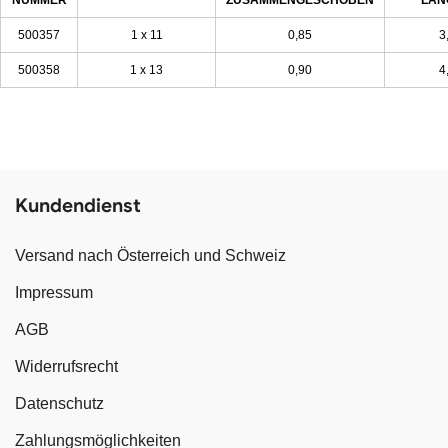
NUMMER
ZUSAMMENGESCHOBEN
LÄN
500357
1 x 11
0,85
3
500358
1 x 13
0,90
4
Kundendienst
Versand nach Österreich und Schweiz
Impressum
AGB
Widerrufsrecht
Datenschutz
Zahlungsmöglichkeiten