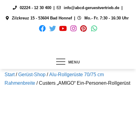
Skip
02224 - 12 30 400
info@abcd-geruestvertrieb.de
to
Zilzkreuz 15 - 53604 Bad Honnef
Mo.- Fr. 7:30 - 16:30 Uhr
content
MENU
Start
/
Gerüst-Shop
/
Alu-Rollgerüste 70/75 cm
Rahmenbreite
/ Custers „AMIGO“ Ein-Personen-Rollgerüst