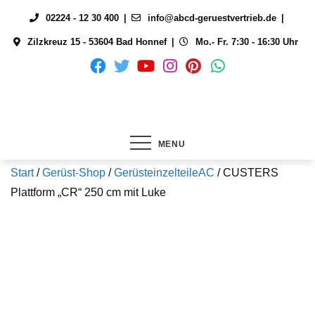
Skip
02224 - 12 30 400
info@abcd-geruestvertrieb.de
to
Zilzkreuz 15 - 53604 Bad Honnef
Mo.- Fr. 7:30 - 16:30 Uhr
content
MENU
Start
/
Gerüst-Shop
/
GerüsteinzelteileAC
/ CUSTERS
Plattform „CR“ 250 cm mit Luke