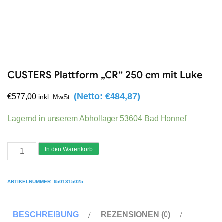
CUSTERS Plattform „CR“ 250 cm mit Luke
(Netto:
€
484,87
)
€
577,00
inkl. MwSt.
Lagernd in unserem Abhollager 53604 Bad Honnef
CUSTERS
In den Warenkorb
Plattform
"CR"
ARTIKELNUMMER:
9501315025
250
cm
BESCHREIBUNG
REZENSIONEN (0)
mit