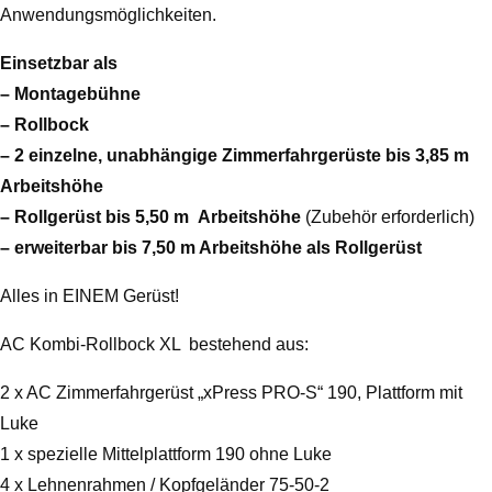
5,50
Anwendungsmöglichkeiten.
m
Einsetzbar als
Menge
– Montagebühne
– Rollbock
– 2 einzelne, unabhängige Zimmerfahrgerüste bis 3,85 m
Arbeitshöhe
– Rollgerüst bis 5,50 m
Arbeitshöhe
(Zubehör erforderlich)
– erweiterbar bis 7,50 m Arbeitshöhe als Rollgerüst
Alles in EINEM Gerüst!
AC Kombi-Rollbock XL bestehend aus:
2 x AC Zimmerfahrgerüst „xPress PRO-S“ 190, Plattform mit
Luke
1 x spezielle Mittelplattform 190 ohne Luke
4 x Lehnenrahmen / Kopfgeländer 75-50-2