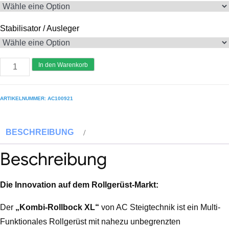
Stabilisator / Ausleger
AC
In den Warenkorb
Steigtechnik
Kombi-
ARTIKELNUMMER:
AC100921
Rollbock
XL,
BESCHREIBUNG
Arbeitsfläche
1,90
Beschreibung
x
1,85
Die Innovation auf dem Rollgerüst-Markt:
m,
Arbeitshöhe
Der
„Kombi-Rollbock XL“
von AC Steigtechnik ist ein Multi-
bis
Funktionales Rollgerüst mit nahezu unbegrenzten