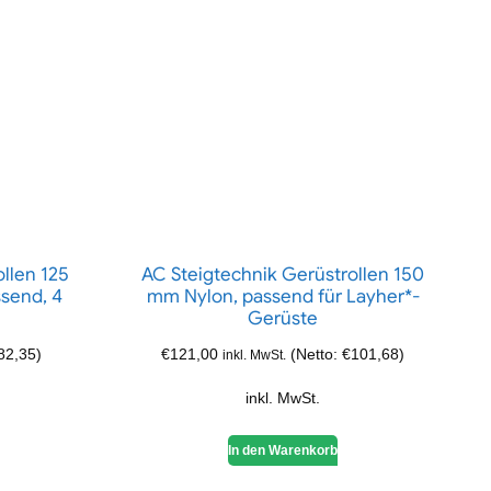
llen 125
AC Steigtechnik Gerüstrollen 150
ssend, 4
mm Nylon, passend für Layher*-
Gerüste
82,35
)
€
121,00
(Netto:
€
101,68
)
inkl. MwSt.
inkl. MwSt.
In den Warenkorb