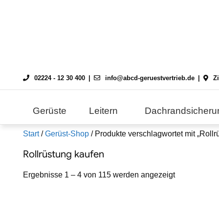
Skip
to
content
02224 - 12 30 400
info@abcd-geruestvertrieb.de
Z
Gerüste
Leitern
Dachrandsicheru
Start
/
Gerüst-Shop
/ Produkte verschlagwortet mit „Rollr
Rollrüstung kaufen
Ergebnisse 1 – 4 von 115 werden angezeigt