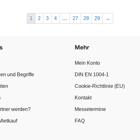
1
2
3
4
…
27
28
29
→
s
Mehr
Mein Konto
en und Begriffe
DIN EN 1004-1
iten
Cookie-Richtlinie (EU)
n
Kontakt
artner werden?
Messetermine
Mietkauf
FAQ