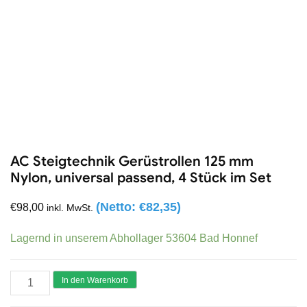
AC Steigtechnik Gerüstrollen 125 mm
Nylon, universal passend, 4 Stück im Set
(Netto:
€
82,35
)
€
98,00
inkl. MwSt.
Lagernd in unserem Abhollager 53604 Bad Honnef
AC
In den Warenkorb
Steigtechnik