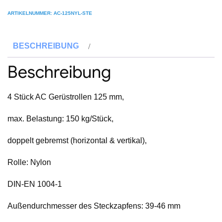
Gerüstrollen
ARTIKELNUMMER:
AC-125NYL-STE
125
mm
BESCHREIBUNG
Nylon,
universal
Beschreibung
passend,
4
4 Stück AC Gerüstrollen 125 mm,
Stück
im
max. Belastung: 150 kg/Stück,
Set
doppelt gebremst (horizontal & vertikal),
Menge
Rolle: Nylon
DIN-EN 1004-1
Außendurchmesser des Steckzapfens: 39-46 mm