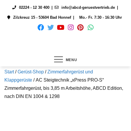
Skip
02224 - 12 30 400
info@abcd-geruestvertrieb.de
to
Zilzkreuz 15 - 53604 Bad Honnef
Mo.- Fr. 7:30 - 16:30 Uhr
content
MENU
Start
/
Gerüst-Shop
/
Zimmerfahrgerüst und
Klappgerüste
/ AC Steigtechnik „xPress PRO-S“
Zimmerfahrgerüst, bis 3,85 m Arbeitshöhe, ABCD Edition,
nach DIN EN 1004 & 1298