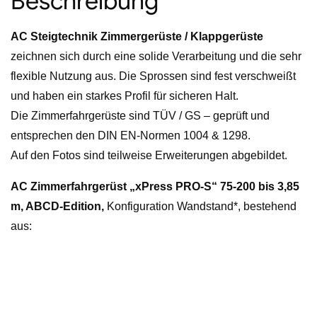
Beschreibung
3,85
m
AC Steigtechnik Zimmergerüste / Klappgerüste
Arbeitshöhe,
zeichnen sich durch eine solide Verarbeitung und die sehr
ABCD
flexible Nutzung aus. Die Sprossen sind fest verschweißt
Edition,
und haben ein starkes Profil für sicheren Halt.
nach
Die Zimmerfahrgerüste sind TÜV / GS – geprüft und
DIN
entsprechen den DIN EN-Normen 1004 & 1298.
EN
Auf den Fotos sind teilweise Erweiterungen abgebildet.
1004
&
AC Zimmerfahrgerüst „xPress PRO-S“ 75-200 bis 3,85
1298
m, ABCD-Edition,
Konfiguration Wandstand*, bestehend
Menge
aus: