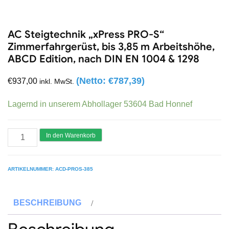
AC Steigtechnik „xPress PRO-S“
Zimmerfahrgerüst, bis 3,85 m Arbeitshöhe,
ABCD Edition, nach DIN EN 1004 & 1298
(Netto:
€
787,39
)
€
937,00
inkl. MwSt.
Lagernd in unserem Abhollager 53604 Bad Honnef
AC
In den Warenkorb
Steigtechnik
"xPress
ARTIKELNUMMER:
ACD-PROS-385
PRO-
S"
BESCHREIBUNG
Zimmerfahrgerüst,
bis