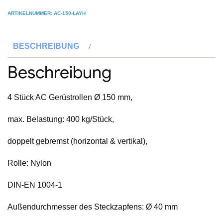
Gerüstrollen
ARTIKELNUMMER:
AC-150-LAYH
150
mm
BESCHREIBUNG
Nylon,
passend
Beschreibung
für
Layher*-
4 Stück AC Gerüstrollen Ø 150 mm,
Gerüste
Menge
max. Belastung: 400 kg/Stück,
doppelt gebremst (horizontal & vertikal),
Rolle: Nylon
DIN-EN 1004-1
Außendurchmesser des Steckzapfens: Ø 40 mm