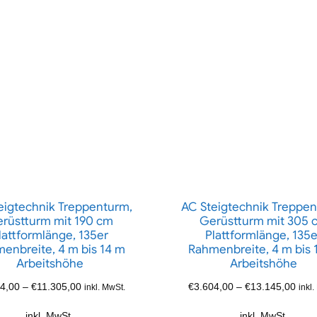
eigtechnik Treppenturm,
AC Steigtechnik Treppen
rüstturm mit 190 cm
Gerüstturm mit 305 
lattformlänge, 135er
Plattformlänge, 135e
enbreite, 4 m bis 14 m
Rahmenbreite, 4 m bis 
Arbeitshöhe
Arbeitshöhe
4,00
–
€
11.305,00
€
3.604,00
–
€
13.145,00
inkl. MwSt.
inkl
inkl. MwSt.
inkl. MwSt.