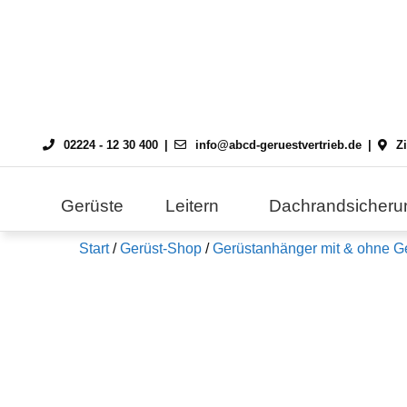
Skip
to
content
02224 - 12 30 400
info@abcd-geruestvertrieb.de
Z
Gerüste
Leitern
Dachrandsicheru
Start
/
Gerüst-Shop
/
Gerüstanhänger mit & ohne G