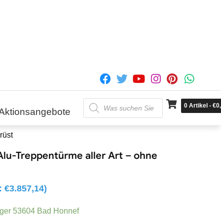
Products
0
Artikel
-
€
0
search
Aktionsangebote
rüst
lu-Treppentürme aller Art – ohne
o:
€
3.857,14
)
ager 53604 Bad Honnef