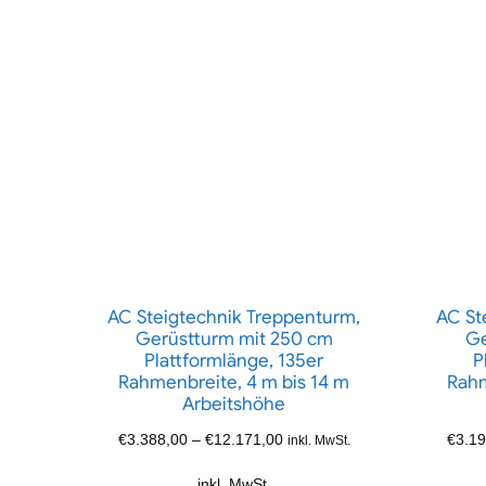
AC Steigtechnik Treppenturm,
AC St
Gerüstturm mit 250 cm
Ge
Plattformlänge, 135er
P
Rahmenbreite, 4 m bis 14 m
Rahm
Arbeitshöhe
€
3.388,00
–
€
12.171,00
€
3.19
inkl. MwSt.
inkl. MwSt.