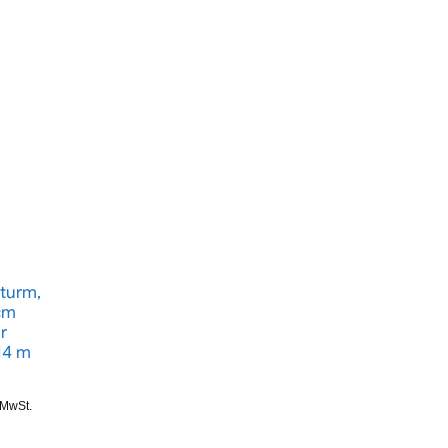
turm,
cm
r
14 m
. MwSt.