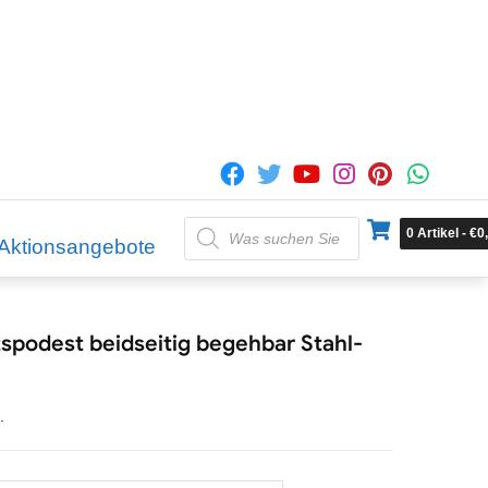
Products
0
Artikel
-
€
0
search
Aktionsangebote
odest beidseitig begehbar Stahl-
.