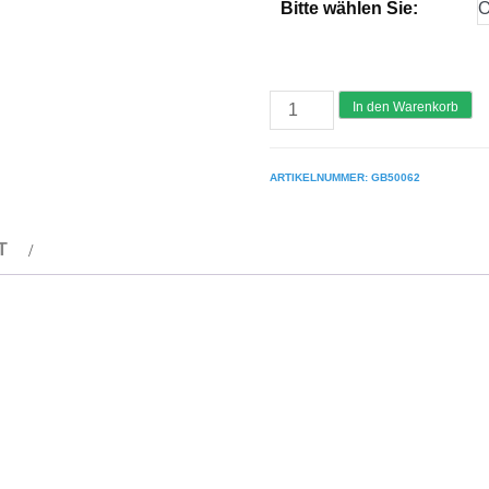
Bitte wählen Sie:
GÜNZBURGER
In den Warenkorb
Arbeitspodest
beidseitig
ARTIKELNUMMER:
GB50062
begehbar
Stahl-
T
Gitterrost
Menge