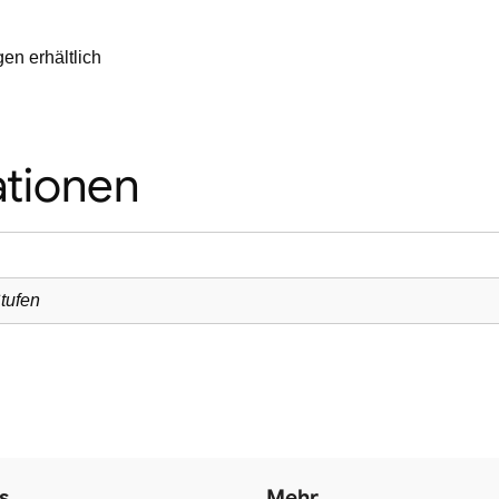
en erhältlich
ationen
tufen
s
Mehr