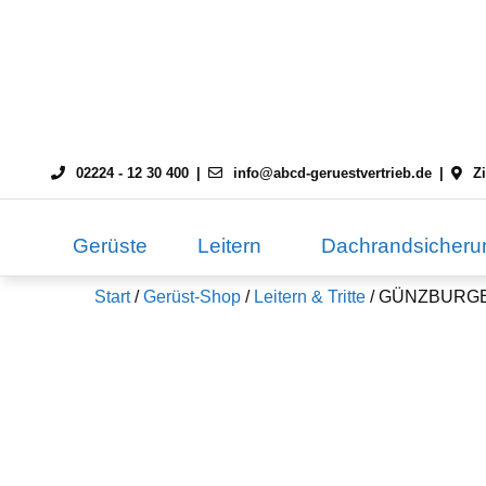
Skip
to
content
02224 - 12 30 400
info@abcd-geruestvertrieb.de
Z
Gerüste
Leitern
Dachrandsicheru
Start
/
Gerüst-Shop
/
Leitern & Tritte
/ GÜNZBURGER A