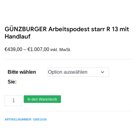
GÜNZBURGER Arbeitspodest starr R 13 mit
Handlauf
€
439,00
–
€
1.007,00
inkl. MwSt.
Bitte wählen
Sie:
GÜNZBURGER
In den Warenkorb
Arbeitspodest
starr
ARTIKELNUMMER:
GB51036
R
13