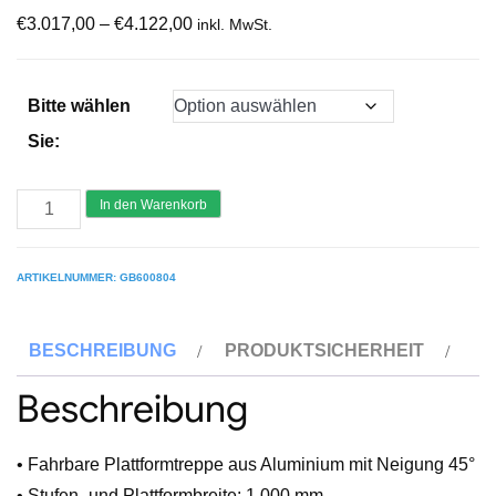
€
3.017,00
–
€
4.122,00
inkl. MwSt.
Bitte wählen
Sie:
GÜNZBURGER
In den Warenkorb
Plattformtreppe
45°
ARTIKELNUMMER:
GB600804
fahrbar
Stufenbreite
BESCHREIBUNG
PRODUKTSICHERHEIT
1000mm
Menge
Beschreibung
• Fahrbare Plattformtreppe aus Aluminium mit Neigung 45°
• Stufen- und Plattformbreite: 1.000 mm