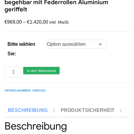
begehbar mit Federrollen Aluminium
geriffelt
€
969,00
–
€
1.420,00
inkl. MwSt.
Bitte wählen
Sie:
GÜNZBURGER
In den Warenkorb
Podesttreppe
beidseitig
ARTIKELNUMMER:
GB50203
begehbar
mit
BESCHREIBUNG
PRODUKTSICHERHEIT
Federrollen
Aluminium
Beschreibung
geriffelt