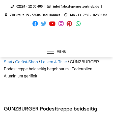
Skip
02224 - 12 30 400
info@abcd-geruestvertrieb.de
to
Zilzkreuz 15 - 53604 Bad Honnef
Mo.- Fr. 7:30 - 16:30 Uhr
content
MENU
Start
/
Gerüst-Shop
/
Leitern & Tritte
/ GÜNZBURGER
Podesttreppe beidseitig begehbar mit Federrollen
Aluminium geriffelt
GÜNZBURGER Podesttreppe beidseitig