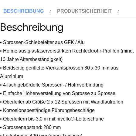
teilig
BESCHREIBUNG
PRODUKTSICHERHEIT
GFK/Alu
ohne
Beschreibung
Traverse
Menge
• Sprossen-Schiebeleiter aus GFK / Alu
• Holme aus glasfaserverstärkten Rechteckrohr-Profilen (mind.
10 Jahre Altersbeständigkeit)
• Beidseitig geriffelte Vierkantsprossen 30 x 30 mm aus
Aluminium
• 4-fach gebördelte Sprossen- / Holmverbindung
• Einfache Höhenverstellung von Sprosse zu Sprosse
• Oberleiter ab Größe 2 x 12 Sprossen mit Wandlaufrollen
• Korrosionsbeständige Führungsbeschläge
• Oberleitern bis 3,0 m mit nivello®-Leiterschuhe
• Sprossenabstand: 280 mm
• Leiterbreite: 420 mm (ohne Traverse)