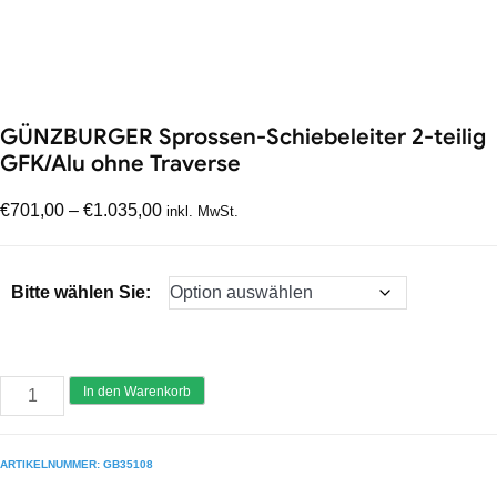
GÜNZBURGER Sprossen-Schiebeleiter 2-teilig
GFK/Alu ohne Traverse
€
701,00
–
€
1.035,00
inkl. MwSt.
Bitte wählen Sie:
GÜNZBURGER
In den Warenkorb
Sprossen-
Schiebeleiter
ARTIKELNUMMER:
GB35108
2-