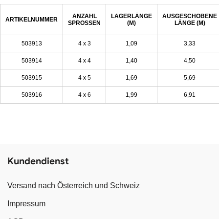
ANZAHL
LAGERLÄNGE
AUSGESCHOBENE
ARTIKELNUMMER
SPROSSEN
(M)
LÄNGE (M)
503913
4 x 3
1,09
3,33
503914
4 x 4
1,40
4,50
503915
4 x 5
1,69
5,69
503916
4 x 6
1,99
6,91
Kundendienst
Versand nach Österreich und Schweiz
Impressum