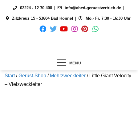
Skip
02224 - 12 30 400
info@abcd-geruestvertrieb.de
to
Zilzkreuz 15 - 53604 Bad Honnef
Mo.- Fr. 7:30 - 16:30 Uhr
content
MENU
Start
/
Gerüst-Shop
/
Mehrzweckleiter
/ Little Giant Velocity
– Vielzweckleiter