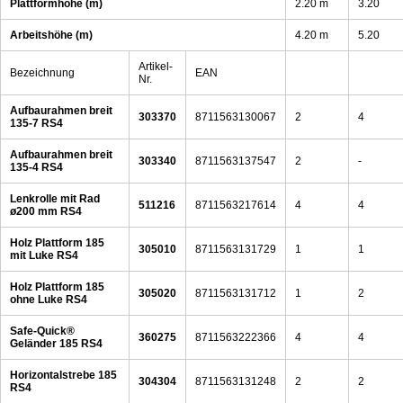
Plattformhöhe (m)
2.20 m
3.20
Arbeitshöhe (m)
4.20 m
5.20
Artikel-
Bezeichnung
EAN
Nr.
Aufbaurahmen breit
303370
8711563130067
2
4
135-7 RS4
Aufbaurahmen breit
303340
8711563137547
2
-
135-4 RS4
Lenkrolle mit Rad
511216
8711563217614
4
4
ø200 mm RS4
Holz Plattform 185
305010
8711563131729
1
1
mit Luke RS4
Holz Plattform 185
305020
8711563131712
1
2
ohne Luke RS4
Safe-Quick®
360275
8711563222366
4
4
Geländer 185 RS4
Horizontalstrebe 185
304304
8711563131248
2
2
RS4