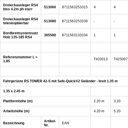
Dreieckausleger RS4
513060
8711563253315
4
4
biss 4.2m ph starr
Dreieckausleger RS4
513080
8711563253339
-
-
teleskopbierbar
Bordbrettsystemsatz
305580
8711563133334
1
1
Holz 135-185 RS4
Referenznummer L =
T420013
T425007
1.85
Fahrgerüste RS TOWER 42-S mit Safe-Quick®2 Geländer - breit 1.35 m
1.35 x 2.45 m
Plattformhöhe (m)
2.20 m
3.20
Arbeitshöhe (m)
4.20 m
5.20
Artikel-
Bezeichnung
EAN
Nr.