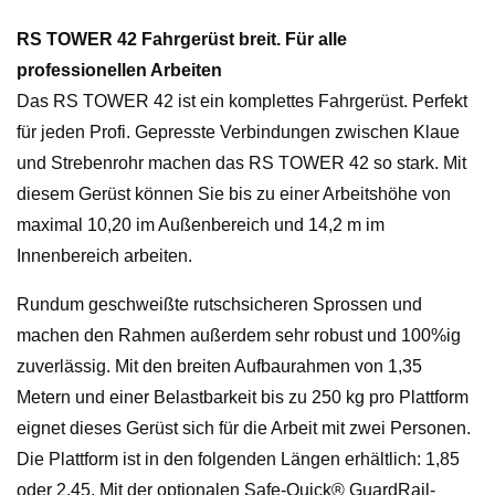
1.35
m
RS TOWER 42 Fahrgerüst breit. Für alle
-
professionellen Arbeiten
4,20
Das RS TOWER 42 ist ein komplettes Fahrgerüst. Perfekt
bis
für jeden Profi. Gepresste Verbindungen zwischen Klaue
14,20
und Strebenrohr machen das RS TOWER 42 so stark. Mit
m
diesem Gerüst können Sie bis zu einer Arbeitshöhe von
Arbeitshöhe
maximal 10,20 im Außenbereich und 14,2 m im
-
Innenbereich arbeiten.
Menge
Rundum geschweißte rutschsicheren Sprossen und
machen den Rahmen außerdem sehr robust und 100%ig
zuverlässig. Mit den breiten Aufbaurahmen von 1,35
Metern und einer Belastbarkeit bis zu 250 kg pro Plattform
eignet dieses Gerüst sich für die Arbeit mit zwei Personen.
Die Plattform ist in den folgenden Längen erhältlich: 1,85
oder 2,45. Mit der optionalen Safe-Quick® GuardRail-