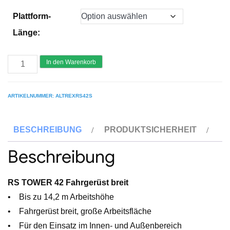
Plattform-
Länge:
ALTREX
In den Warenkorb
Fahrgerüste
RS
ARTIKELNUMMER:
ALTREXRS42S
TOWER
42-
BESCHREIBUNG
PRODUKTSICHERHEIT
S
mit
Beschreibung
Safe-
Quick®2
RS TOWER 42 Fahrgerüst breit
Geländer
• Bis zu 14,2 m Arbeitshöhe
-
• Fahrgerüst breit, große Arbeitsfläche
breit
• Für den Einsatz im Innen- und Außenbereich