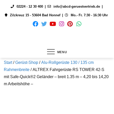
Skip
02224 - 12 30 400
info@abcd-geruestvertrieb.de
to
Zilzkreuz 15 - 53604 Bad Honnef
Mo.- Fr. 7:30 - 16:30 Uhr
content
MENU
Start
/
Gerüst-Shop
/
Alu-Rollgerüste 130 / 135 cm
Rahmenbreite
/ ALTREX Fahrgerüste RS TOWER 42-S
mit Safe-Quick®2 Geländer – breit 1.35 m – 4,20 bis 14,20
m Arbeitshöhe –