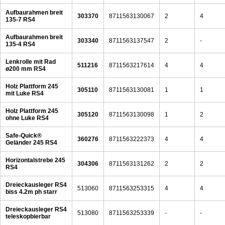
Aufbaurahmen breit
303370
8711563130067
2
4
135-7 RS4
Aufbaurahmen breit
303340
8711563137547
2
-
135-4 RS4
Lenkrolle mit Rad
511216
8711563217614
4
4
ø200 mm RS4
Holz Plattform 245
305110
8711563130081
1
1
mit Luke RS4
Holz Plattform 245
305120
8711563130098
1
2
ohne Luke RS4
Safe-Quick®
360276
8711563222373
4
4
Geländer 245 RS4
Horizontalstrebe 245
304306
8711563131262
2
2
RS4
Dreieckausleger RS4
513060
8711563253315
4
4
biss 4.2m ph starr
Dreieckausleger RS4
513080
8711563253339
-
-
teleskopbierbar