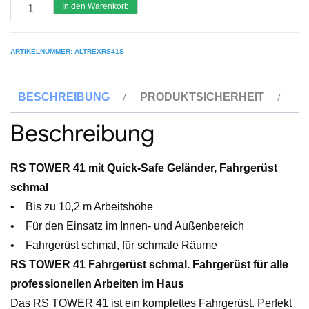
ALTREX
In den Warenkorb
RS
TOWER
ARTIKELNUMMER:
ALTREXRS41S
41
S
BESCHREIBUNG
PRODUKTSICHERHEIT
-
mit
Beschreibung
Quick-
Safe
RS TOWER 41 mit Quick-Safe Geländer, Fahrgerüst
2
schmal
Geländer
• Bis zu 10,2 m Arbeitshöhe
-
• Für den Einsatz im Innen- und Außenbereich
Aluminium
• Fahrgerüst schmal, für schmale Räume
Fahrgerüst
RS TOWER 41 Fahrgerüst schmal. Fahrgerüst für alle
schmal
professionellen Arbeiten im Haus
0.75
Das RS TOWER 41 ist ein komplettes Fahrgerüst. Perfekt