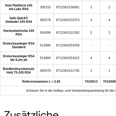
Holz Plattform 245
305110
8711563130081
1
2
mit Luke RS4
Safe-Quick®
360276
8711563222373
3
4
Geländer 245 RS4
Horizontalstrebe 245
304306
8711563131262
2
2
RS4
Dreieckausleger RS4
513080
8711563253339
-
-
Standard
Dreieckausleger RS4
513060
8711563253322
4
4
bis 6.2m ph
Bordbrettsystemsatz
305570
8711563131705
1
1
Holz 75-245 RS4
Referenznummer L = 2.45
T410013
T415008
Schauen Sie in die Aufbau- und Verwendungsanleitung für die r
Zusätzliche