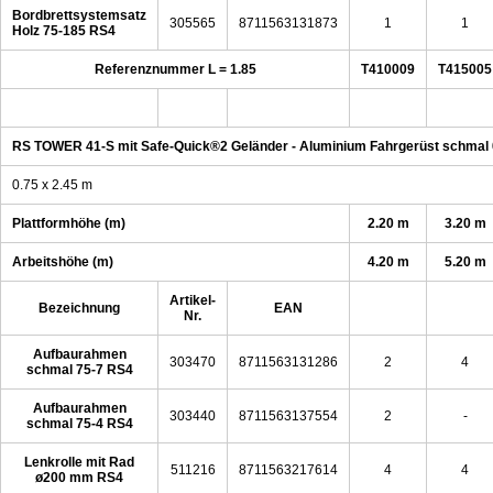
Bordbrettsystemsatz
305565
8711563131873
1
1
Holz 75-185 RS4
Referenznummer L = 1.85
T410009
T415005
RS TOWER 41-S mit Safe-Quick®2 Geländer - Aluminium Fahrgerüst schmal 
0.75 x 2.45 m
Plattformhöhe (m)
2.20 m
3.20 m
Arbeitshöhe (m)
4.20 m
5.20 m
Artikel-
Bezeichnung
EAN
Nr.
Aufbaurahmen
303470
8711563131286
2
4
schmal 75-7 RS4
Aufbaurahmen
303440
8711563137554
2
-
schmal 75-4 RS4
Lenkrolle mit Rad
511216
8711563217614
4
4
ø200 mm RS4