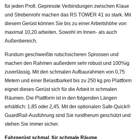
m
für jeden Profi. Gepresste Verbindungen zwischen Klaue
-
und Strebenrohr machen das RS TOWER 41 so stark. Mit
4,20
diesem Gerüst können Sie bis zu einer Arbeitshöhe von
m
maximal 10,20 arbeiten. Sowohl im Innen- als auch
bis
Außenbereich.
10,20
m
Rundum geschweißte rutschsicheren Sprossen und
Arbeitshöhe
machen den Rahmen außerdem sehr robust und 100%ig
-
zuverlässig. Mit den schmalen Aufbaurahmen von 0,75
Menge
Metern und einer Belastbarkeit bis zu 250 kg pro Plattform
eignet dieses Gerüst sich für die Arbeit in schmalen
Räumen. Die Plattform ist in den folgenden Längen
erhältlich: 1,85 oder 2,45. Mit der optionalen Safe-Quick®
GuardRail-Ausführung sind Sie rundherum geschützt und
stehen Sie immer sicher.
Fahrgerüst schmal, für schmale Räume