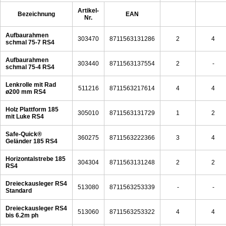
Artikel-
Bezeichnung
EAN
Nr.
Aufbaurahmen
303470
8711563131286
2
4
schmal 75-7 RS4
Aufbaurahmen
303440
8711563137554
2
-
schmal 75-4 RS4
Lenkrolle mit Rad
511216
8711563217614
4
4
ø200 mm RS4
Holz Plattform 185
305010
8711563131729
1
2
mit Luke RS4
Safe-Quick®
360275
8711563222366
3
4
Geländer 185 RS4
Horizontalstrebe 185
304304
8711563131248
2
2
RS4
Dreieckausleger RS4
513080
8711563253339
-
-
Standard
Dreieckausleger RS4
513060
8711563253322
4
4
bis 6.2m ph