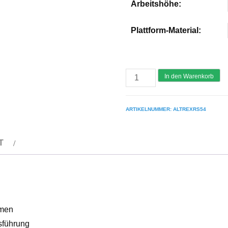
Arbeitshöhe:
Plattform-Material:
ALTREX
In den Warenkorb
TOWER
54
ARTIKELNUMMER:
ALTREXRS54
-
Aluminium
T
Klappgerüst
schmal
0.75
m
-
hmen
3,00
sführung