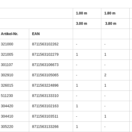
1.00 m
1.80 m
3.00 m
3.80 m
Artikel-Nr.
EAN
321000
8711563102262
-
-
321005
8711563102279
1
1
301107
8711563106673
-
-
302910
8711563105065
-
2
326015
8711563224896
1
1
511230
8711563133310
-
-
304420
8711563102163
1
-
304410
8711563103511
-
1
305220
8711563133266
1
-