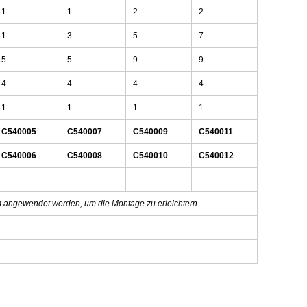
1
1
2
2
1
3
5
7
5
5
9
9
4
4
4
4
1
1
1
1
C540005
C540007
C540009
C540011
C540006
C540008
C540010
C540012
rm angewendet werden, um die Montage zu erleichtern.