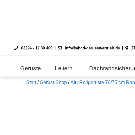
Skip
to
content
02224 - 12 30 400
info@abcd-geruestvertrieb.de
Z
Gerüste
Leitern
Dachrandsicheru
Start
/
Gerüst-Shop
/
Alu-Rollgerüste 70/75 cm Ra