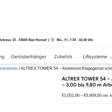
ilzkreuz 15 - 53604 Bad Honnef
Mo.- Fr. 7:30 - 16:30 Uhr
ng
Gerüstanhänger
Zubehör
Liftsysteme
hmenbreite
/ ALTREX TOWER 54 – Aluminium Klappgerüst schmal
ALTREX TOWER 54 – A
– 3,00 bis 9,80 m Ar
€
1.051,00
–
€
5.909,00
inkl. 