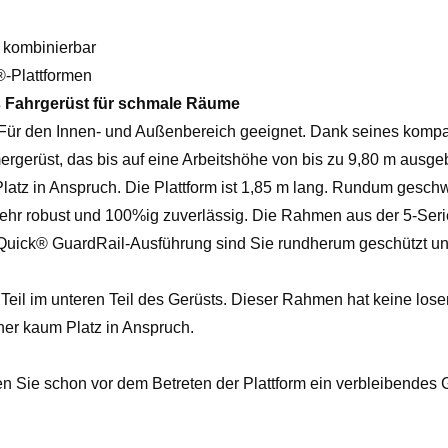
bis
9,80
kombinierbar
m
®-Plattformen
Arbeitshöhe
 Fahrgerüst für schmale Räume
Menge
ür den Innen- und Außenbereich geeignet. Dank seines kompa
ergerüst, das bis auf eine Arbeitshöhe von bis zu 9,80 m ausg
 in Anspruch. Die Plattform ist 1,85 m lang. Rundum geschwei
hr robust und 100%ig zuverlässig. Die Rahmen aus der 5-Se
e-Quick® GuardRail-Ausführung sind Sie rundherum geschützt un
il im unteren Teil des Gerüsts. Dieser Rahmen hat keine losen
er kaum Platz in Anspruch.
en Sie schon vor dem Betreten der Plattform ein verbleibendes