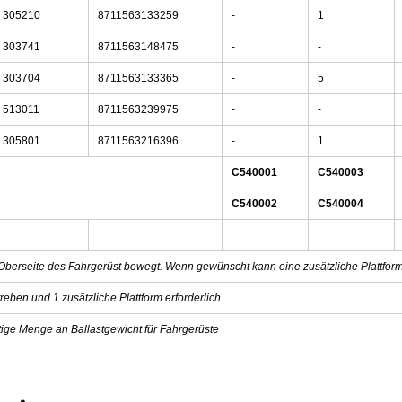
305210
8711563133259
-
1
303741
8711563148475
-
-
303704
8711563133365
-
5
513011
8711563239975
-
-
305801
8711563216396
-
1
C540001
C540003
C540002
C540004
 Oberseite des Fahrgerüst bewegt. Wenn gewünscht kann eine zusätzliche Plattfo
reben und 1 zusätzliche Plattform erforderlich.
tige Menge an Ballastgewicht für Fahrgerüste