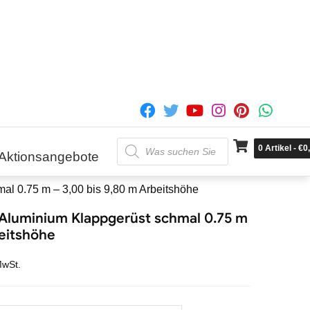
Products
0
Artikel
-
€
0
search
Aktionsangebote
 0.75 m – 3,00 bis 9,80 m Arbeitshöhe
luminium Klappgerüst schmal 0.75 m
beitshöhe
MwSt.