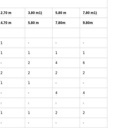
2.70 m
3.80 m1)
5.80 m
7.80 m1)
4.70 m
5.80 m
7.80m
9.80m
1
-
-
-
1
1
1
1
-
2
4
6
2
2
2
2
1
1
-
-
-
-
4
4
-
-
-
-
1
1
2
2
-
-
-
-