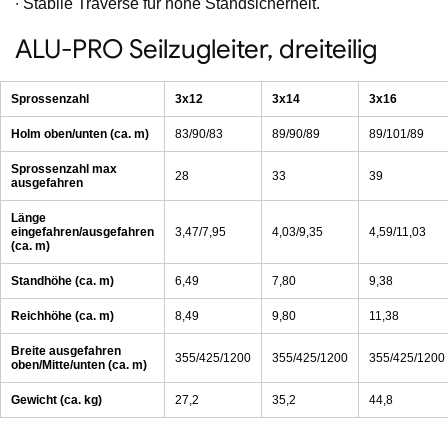
∙ Stabile Traverse für hohe Standsicherheit.
ALU-PRO Seilzugleiter, dreiteilig
Sprossenzahl
3x12
3x14
3x16
Holm oben/unten (ca. m)
83/90/83
89/90/89
89/101/89
Sprossenzahl max
28
33
39
ausgefahren
Länge
eingefahren/ausgefahren
3,47/7,95
4,03/9,35
4,59/11,03
(ca. m)
Standhöhe (ca. m)
6,49
7,80
9,38
Reichhöhe (ca. m)
8,49
9,80
11,38
Breite ausgefahren
355/425/1200
355/425/1200
355/425/1200
oben/Mitte/unten (ca. m)
Gewicht (ca. kg)
27,2
35,2
44,8