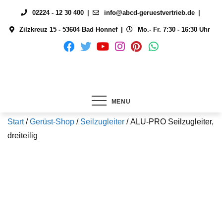
Skip
02224 - 12 30 400
info@abcd-geruestvertrieb.de
to
Zilzkreuz 15 - 53604 Bad Honnef
Mo.- Fr. 7:30 - 16:30 Uhr
content
MENU
Start
/
Gerüst-Shop
/
Seilzugleiter
/ ALU-PRO Seilzugleiter,
dreiteilig