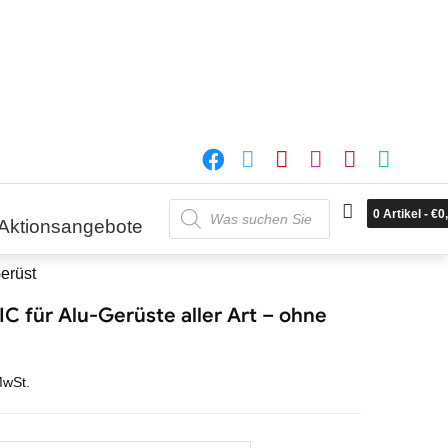
Products
0
Artikel
-
€
0
search
Aktionsangebote
erüst
 für Alu-Gerüste aller Art – ohne
MwSt.