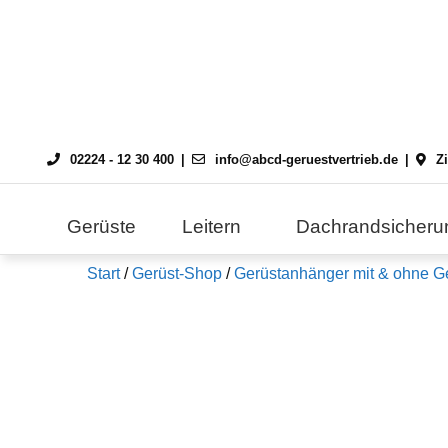
Skip
to
content
02224 - 12 30 400
info@abcd-geruestvertrieb.de
Z
Gerüste
Leitern
Dachrandsicheru
Start
/
Gerüst-Shop
/
Gerüstanhänger mit & ohne G