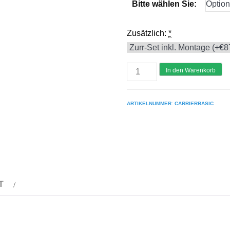
Bitte wählen Sie:
Zusätzlich:
*
Gerüstanhänger
In den Warenkorb
BASIC
für
ARTIKELNUMMER:
CARRIERBASIC
Alu-
Gerüste
aller
Art
-
T
ohne
Gerüst
Menge