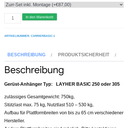
Gerüstanhänger
In den Warenkorb
BASIC
für
ARTIKELNUMMER:
CARRIERBASIC-1
Alu-
Gerüste
BESCHREIBUNG
PRODUKTSICHERHEIT
der
Marke
Beschreibung
Layher*
und
Gerüst-Anhänger Typ: LAYHER BASIC 250 oder 305
weiterer
Hersteller
zulässiges Gesamtgewicht: 750kg,
Menge
Stützlast max. 75 kg, Nutztlast 510 – 530 kg,
Aufbau für Plattformbreiten von bis zu 65 cm verschiedener
Hersteller.