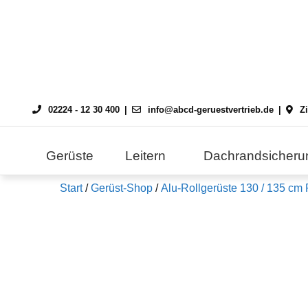
Skip
to
content
02224 - 12 30 400
info@abcd-geruestvertrieb.de
Z
Gerüste
Leitern
Dachrandsicheru
Start
/
Gerüst-Shop
/
Alu-Rollgerüste 130 / 135 cm