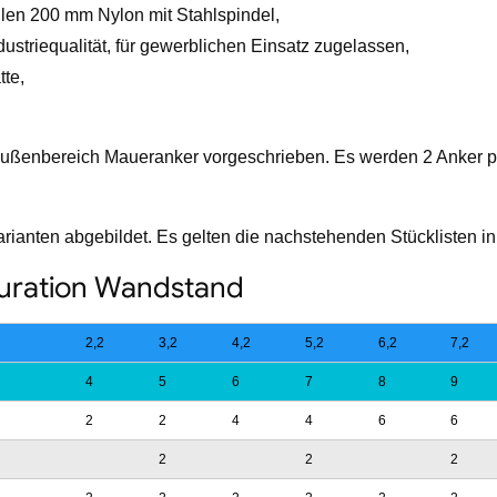
len 200 mm Nylon mit Stahlspindel,
ustriequalität, für gewerblichen Einsatz zugelassen,
tte,
Außenbereich Maueranker vorgeschrieben. Es werden 2 Anker pro
arianten abgebildet. Es gelten die nachstehenden Stücklisten in
guration Wandstand
2,2
3,2
4,2
5,2
6,2
7,2
4
5
6
7
8
9
2
2
4
4
6
6
2
2
2