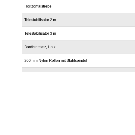
Horizontalstrebe
Telestabilisator 2 m
Telestabilisator 3 m
Bordbrettsatz, Holz
200 mm Nylon Rollen mit Stahlspindel
200 mm Nylon Rollen mit Aluminiumspindel
Sicherungsclips