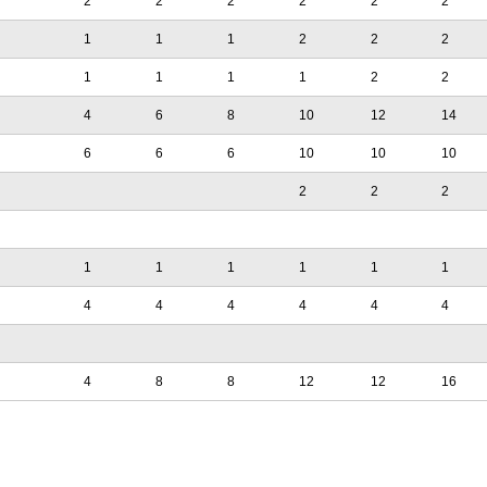
2
2
2
2
2
2
1
1
1
2
2
2
1
1
1
1
2
2
4
6
8
10
12
14
6
6
6
10
10
10
2
2
2
1
1
1
1
1
1
4
4
4
4
4
4
4
8
8
12
12
16