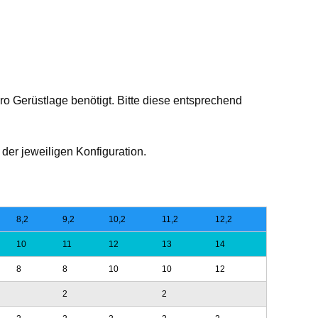
 Gerüstlage benötigt. Bitte diese entsprechend
 der jeweiligen Konfiguration.
8,2
9,2
10,2
11,2
12,2
10
11
12
13
14
8
8
10
10
12
2
2