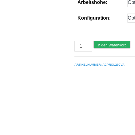
Arbeitshöhe:
Konfiguration:
AC
In den Warenkorb
Steigtechnik
"PRO-
ARTIKELNUMMER:
ACPROL200VA
L
200"
Profi-
Gerüst,
nach
DIN
EN
1004