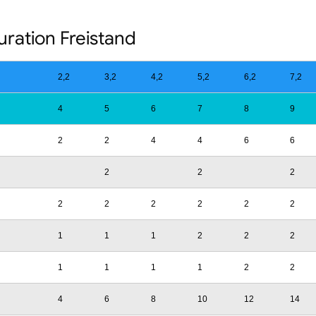
uration Freistand
2,2
3,2
4,2
5,2
6,2
7,2
4
5
6
7
8
9
2
2
4
4
6
6
2
2
2
2
2
2
2
2
2
1
1
1
2
2
2
1
1
1
1
2
2
4
6
8
10
12
14