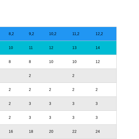
8,2
9,2
10,2
11,2
12,2
10
11
12
13
14
8
8
10
10
12
2
2
2
2
2
2
2
2
3
3
3
3
2
3
3
3
3
16
18
20
22
24