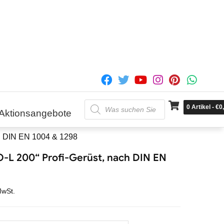
Products
0
Artikel
-
€
0
search
Aktionsangebote
ch DIN EN 1004 & 1298
O-L 200“ Profi-Gerüst, nach DIN EN
MwSt.