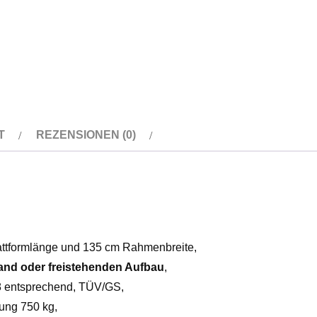
&
1298
Menge
T
REZENSIONEN (0)
attformlänge und 135 cm Rahmenbreite,
nd oder freistehenden Aufbau
,
8 entsprechend, TÜV/GS,
ung 750 kg,