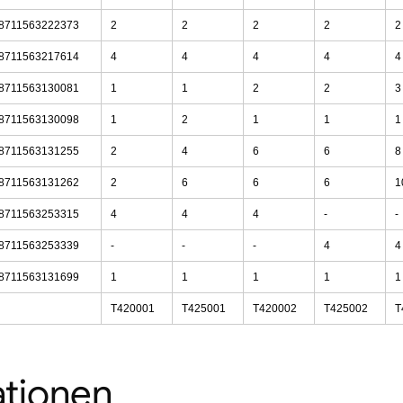
8711563222373
2
2
2
2
2
8711563217614
4
4
4
4
4
8711563130081
1
1
2
2
3
8711563130098
1
2
1
1
1
8711563131255
2
4
6
6
8
8711563131262
2
6
6
6
1
8711563253315
4
4
4
-
-
8711563253339
-
-
-
4
4
8711563131699
1
1
1
1
1
T420001
T425001
T420002
T425002
T
ationen