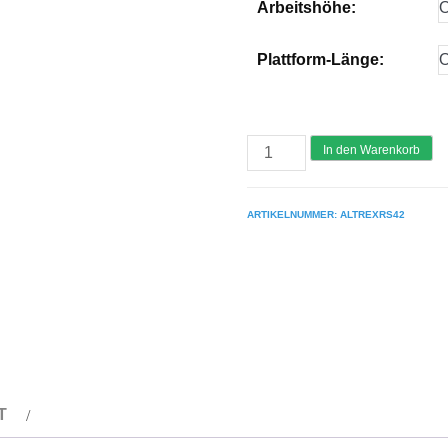
Arbeitshöhe:
Plattform-Länge:
ALTREX
In den Warenkorb
Aluminium
Fahrgerüst
ARTIKELNUMMER:
ALTREXRS42
RS
TOWER
42
-
breit
1.35
m
T
-