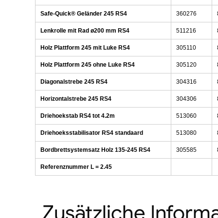
Safe-Quick® Geländer 245 RS4
360276
Lenkrolle mit Rad ø200 mm RS4
511216
Holz Plattform 245 mit Luke RS4
305110
Holz Plattform 245 ohne Luke RS4
305120
Diagonalstrebe 245 RS4
304316
Horizontalstrebe 245 RS4
304306
Driehoekstab RS4 tot 4.2m
513060
Driehoeksstabilisator RS4 standaard
513080
Bordbrettsystemsatz Holz 135-245 RS4
305585
Referenznummer L = 2.45
Zusätzliche Inform