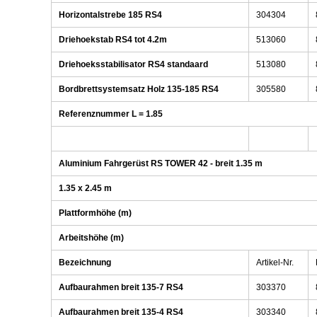
Horizontalstrebe 185 RS4
304304
Driehoekstab RS4 tot 4.2m
513060
Driehoeksstabilisator RS4 standaard
513080
Bordbrettsystemsatz Holz 135-185 RS4
305580
Referenznummer L = 1.85
Aluminium Fahrgerüst RS TOWER 42 - breit 1.35 m
1.35 x 2.45 m
Plattformhöhe (m)
Arbeitshöhe (m)
Bezeichnung
Artikel-Nr.
Aufbaurahmen breit 135-7 RS4
303370
Aufbaurahmen breit 135-4 RS4
303340