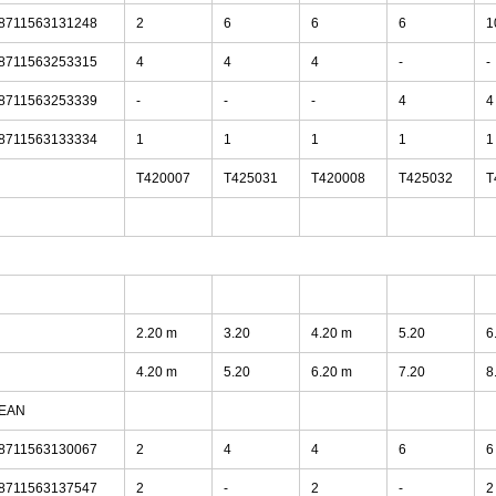
8711563131248
2
6
6
6
1
8711563253315
4
4
4
-
-
8711563253339
-
-
-
4
4
8711563133334
1
1
1
1
1
T420007
T425031
T420008
T425032
T
2.20 m
3.20
4.20 m
5.20
6
4.20 m
5.20
6.20 m
7.20
8
EAN
8711563130067
2
4
4
6
6
8711563137547
2
-
2
-
2