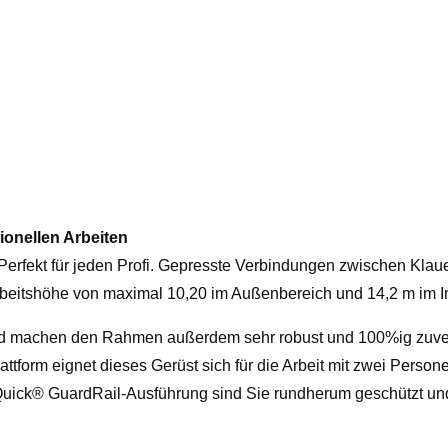
4,20
bis
14,20
m
Arbeitshöhe
-
Menge
ionellen Arbeiten
Perfekt für jeden Profi. Gepresste Verbindungen zwischen K
Arbeitshöhe von maximal 10,20 im Außenbereich und 14,2 m im I
 machen den Rahmen außerdem sehr robust und 100%ig zuverl
attform eignet dieses Gerüst sich für die Arbeit mit zwei Person
fe-Quick® GuardRail-Ausführung sind Sie rundherum geschützt un