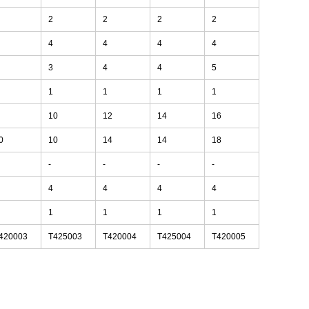
2
2
2
2
4
4
4
4
3
4
4
5
1
1
1
1
10
12
14
16
0
10
14
14
18
-
-
-
-
4
4
4
4
1
1
1
1
420003
T425003
T420004
T425004
T420005