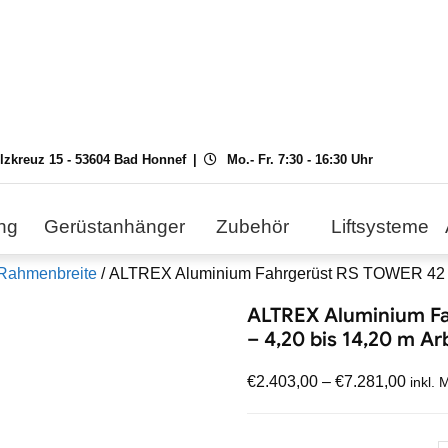
ilzkreuz 15 - 53604 Bad Honnef
Mo.- Fr. 7:30 - 16:30 Uhr
ng
Gerüstanhänger
Zubehör
Liftsysteme
 Rahmenbreite
/ ALTREX Aluminium Fahrgerüst RS TOWER 42 – b
ALTREX Aluminium Fa
– 4,20 bis 14,20 m A
€
2.403,00
–
€
7.281,00
inkl. 