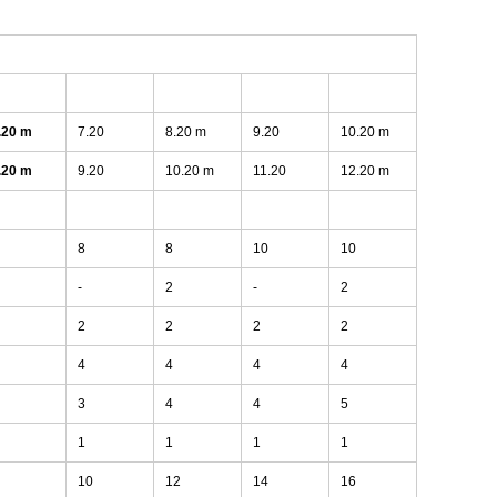
.20 m
7.20
8.20 m
9.20
10.20 m
.20 m
9.20
10.20 m
11.20
12.20 m
8
8
10
10
-
2
-
2
2
2
2
2
4
4
4
4
3
4
4
5
1
1
1
1
10
12
14
16