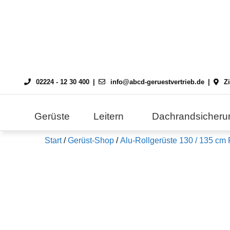
Skip
to
content
02224 - 12 30 400
info@abcd-geruestvertrieb.de
Z
Gerüste
Leitern
Dachrandsicheru
Start
/
Gerüst-Shop
/
Alu-Rollgerüste 130 / 135 cm