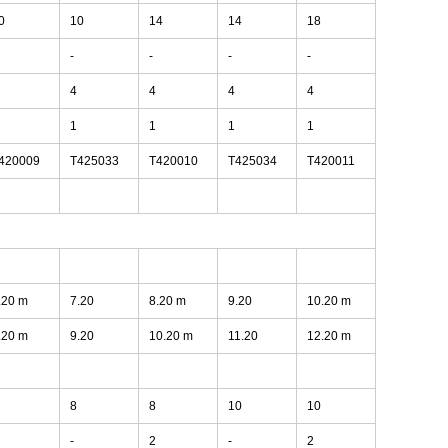
0
10
14
14
18
-
-
-
-
4
4
4
4
1
1
1
1
420009
T425033
T420010
T425034
T420011
.20 m
7.20
8.20 m
9.20
10.20 m
.20 m
9.20
10.20 m
11.20
12.20 m
8
8
10
10
-
2
-
2