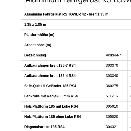
Aluminium Fahrgerüst RS TOWER 42 - breit 1.35 m
1.35 x 1.85 m
Plattformhöhe (m)
Arbeitshöhe (m)
Bezeichnung
Artikel-Nr.
Aufbaurahmen breit 135-7 RS4
303370
Aufbaurahmen breit 135-4 RS4
303340
Safe-Quick® Geländer 185 RS4
360275
Lenkrolle mit Rad ø200 mm RS4
511216
Holz Plattform 185 mit Luke RS4
305010
Holz Plattform 185 ohne Luke RS4
305020
Diagonalstrebe 185 RS4
304321