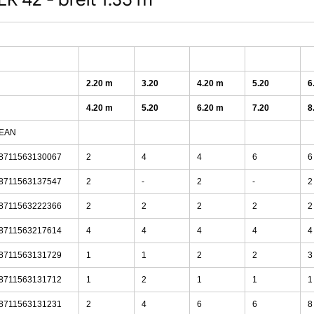
2.20 m
3.20
4.20 m
5.20
6
4.20 m
5.20
6.20 m
7.20
8
EAN
8711563130067
2
4
4
6
6
8711563137547
2
-
2
-
2
8711563222366
2
2
2
2
2
8711563217614
4
4
4
4
4
8711563131729
1
1
2
2
3
8711563131712
1
2
1
1
1
8711563131231
2
4
6
6
8