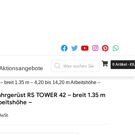
Products
0
Artikel
-
€
0
search
Aktionsangebote
reit 1.35 m – 4,20 bis 14,20 m Arbeitshöhe –
hrgerüst RS TOWER 42 – breit 1.35 m
rbeitshöhe –
MwSt.