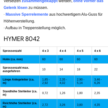
Versetzen
zusammengeklappt
werden,
ohne vorher das
Gelenk lösen
zu müssen.
∙
Massive Sperrelemente
aus hochwertigem Alu-Guss für
Höhenverstellung.
∙ Aufbau in Treppenstellung möglich.
HYMER 8042
Sprossenzahl
4 x 3
4 x 4
4 x 5
4 x 6
Holm (ca. mm)
60
60
60
60
Sprossenzahl max.
10
14
18
22
ausgefahren
Länge Anlegeleiter (ca.
1,85 -
2,35 -
2,90 -
3,46 -
m)
2,92
4,02
5,14
6,26
Standhöhe Stehleiter (ca.
0,72
1,26
1,80
2,35
m)
Reichhöhe Stehleiter (ca.
2,72
3,26
3,80
4,35
m)