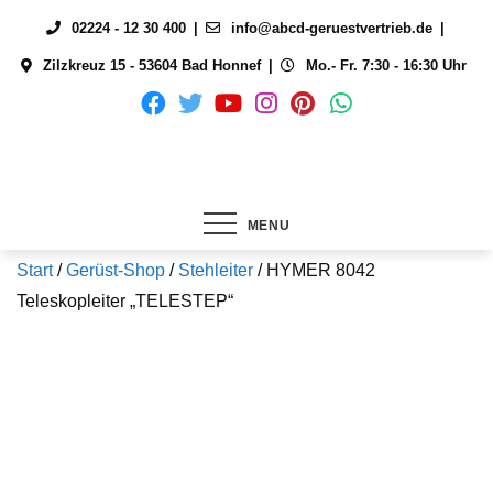
Skip
02224 - 12 30 400
info@abcd-geruestvertrieb.de
to
Zilzkreuz 15 - 53604 Bad Honnef
Mo.- Fr. 7:30 - 16:30 Uhr
content
MENU
Start
/
Gerüst-Shop
/
Stehleiter
/ HYMER 8042
Teleskopleiter „TELESTEP“