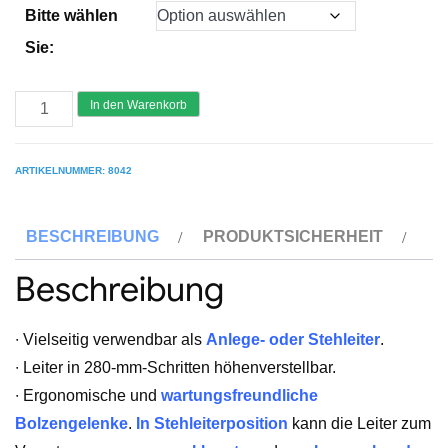
Bitte wählen
Sie:
HYMER
In den Warenkorb
8042
Teleskopleiter
ARTIKELNUMMER:
8042
„TELESTEP“
Menge
BESCHREIBUNG
PRODUKTSICHERHEIT
Beschreibung
∙ Vielseitig verwendbar als
Anlege- oder Stehleiter
.
∙ Leiter in 280-mm-Schritten höhenverstellbar.
∙ Ergonomische und
wartungsfreundliche
Bolzengelenke
.
In Stehleiterposition
kann die Leiter zum